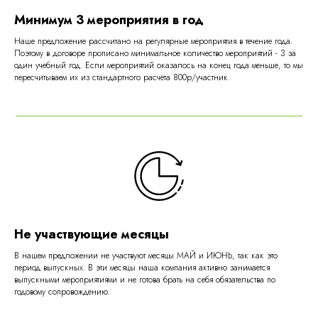
Минимум 3 мероприятия в год
Наше предложение рассчитано на регулярные мероприятия в течение года.
Поэтому в договоре прописано минимальное количество мероприятий - 3 за
один учебный год. Если мероприятий оказалось на конец года меньше, то мы
пересчитываем их из стандартного расчёта 800р/участник.
Не участвующие месяцы
В нашем предложении не участвуют месяцы МАЙ и ИЮНЬ, так как это
период выпускных. В эти месяцы наша компания активно занимается
выпускными мероприятиями и не готова брать на себя обязательства по
годовому сопровождению.