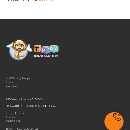
© 2024 РЦ Т-игра
Наш
адрес
620 027, г. Екатеринбург,
наб.Олимпийская, стр.1, офис 345.
«РЦ Т-Игра»
Наши
контакты
Тел.: +7 (950) 560-47-82