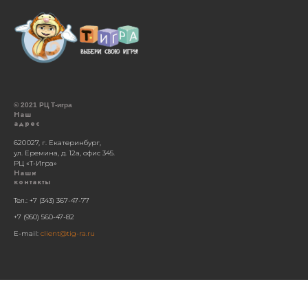
© 2021 РЦ Т-игра
Наш
адрес
620 027, г. Екатеринбург,
ул. Еремина, д. 12а, офис 345.
РЦ «Т-Игра»
Наши
контакты
Тел.: +7 (343) 367-47-77
+7 (950) 560-47-82
E-mail:
client@tig-ra.ru