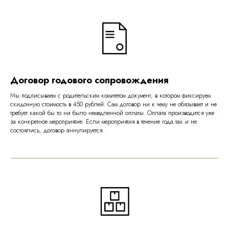
Договор годового сопровождения
Мы подписываем с родительским комитетом документ, в котором фиксируем
скидочную стоимость в 450 рублей. Сам договор ни к чему не обязывает и не
требует какой бы то ни было немедленной оплаты. Оплата производится уже
за конкретное мероприятие. Если мероприятия в течение года так и не
состоялись, договор аннулируется.