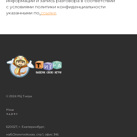
информации и запись разговора в соответствии
с условиями политики конфиденциальности
указанными по
ссылке
.
© 2024 РЦ Т-игра
Наш
адрес
620 027, г. Екатеринбург,
наб.Олимпийская, стр.1, офис 345.