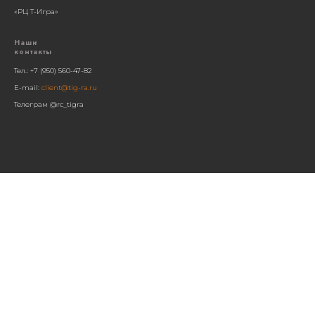
«РЦ Т-Игра»
Наши
контакты
Тел.: +7 (950) 560-47-82
E-mail:
client@tig-ra.ru
Телеграм @rc_tigra